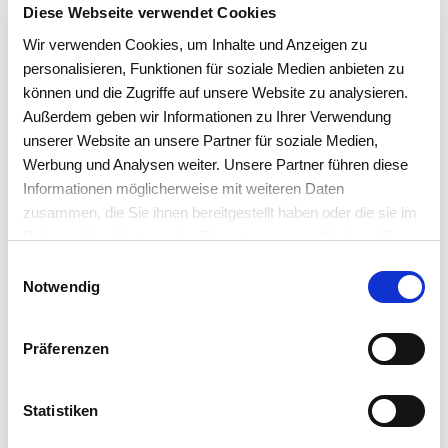
Diese Webseite verwendet Cookies
Wir verwenden Cookies, um Inhalte und Anzeigen zu
personalisieren, Funktionen für soziale Medien anbieten zu
HOHE KUNDENZUFRIEDENHEIT
können und die Zugriffe auf unsere Website zu analysieren.
Außerdem geben wir Informationen zu Ihrer Verwendung
Ausgezeichnet auf sämtlichen Plattformen
unserer Website an unsere Partner für soziale Medien,
Werbung und Analysen weiter. Unsere Partner führen diese
Informationen möglicherweise mit weiteren Daten
zusammen, die Sie ihnen bereitgestellt haben oder die sie im
Rahmen Ihrer Nutzung der Dienste gesammelt haben. Sie
akzeptieren mit der Annahme unsere
Einwilligungsauswahl
Datenschutzerklärung
.
Notwendig
Präferenzen
Statistiken