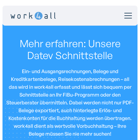
Mehr erfahren: Unsere
Datev Schnittstelle
Ein- und Ausgangsrechnungen, Belege und
Kreditkartenbelege, Reisekostenabrechnungen – all
das wird in work4all erfasst und lässt sich bequem per
Schnittstelle an Ihr FiBu-Programm oder den
Steuerberater übermitteln. Dabei werden nicht nur PDF-
Belege exportiert, auch hinterlegte Erlös- und
Kostenkonten für die Buchhaltung werden übertragen.
work4all dient als wertvolle Vorbuchhaltung – Ihre
Belege müssen Sie nie mehr suchen!