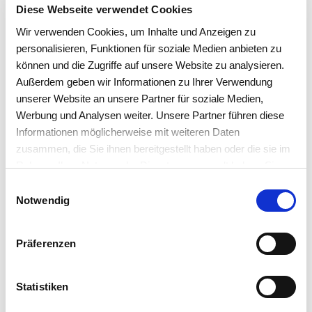
Handumdrehen vergeben und Ihre Mitarbeiter
Diese Webseite verwendet Cookies
verplanen. So wird die Ressourcenplanung effizienter,
Wir verwenden Cookies, um Inhalte und Anzeigen zu
und Sie haben immer den Überblick über die
personalisieren, Funktionen für soziale Medien anbieten zu
Tagesabläufe. Termine und Kontakte werden dabei mit
können und die Zugriffe auf unsere Website zu analysieren.
Outlook synchronisiert.
Außerdem geben wir Informationen zu Ihrer Verwendung
unserer Website an unsere Partner für soziale Medien,
Werbung und Analysen weiter. Unsere Partner führen diese
Informationen möglicherweise mit weiteren Daten
zusammen, die Sie ihnen bereitgestellt haben oder die sie im
Rahmen Ihrer Nutzung der Dienste gesammelt haben. Sie
akzeptieren mit der Annahme unsere
Einwilligungsauswahl
Datenschutzerklärung
.
Notwendig
Präferenzen
Statistiken