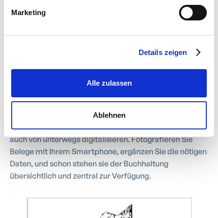
Marketing
Details zeigen
Belege von unterwegs
abfotografieren und
Alle zulassen
einreichen
Ablehnen
Ausgaben im Griff: Mit work4all können Sie Ausgaben
auch von unterwegs digitalisieren. Fotografieren Sie
Belege mit Ihrem Smartphone, ergänzen Sie die nötigen
Daten, und schon stehen sie der Buchhaltung
übersichtlich und zentral zur Verfügung.