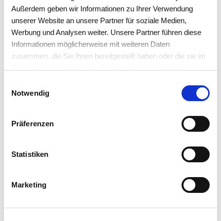
Anzeige verfügbarer Mengen bei der
Außerdem geben wir Informationen zu Ihrer Verwendung
Angebots- oder Auftragserstellung
unserer Website an unsere Partner für soziale Medien,
Werbung und Analysen weiter. Unsere Partner führen diese
Informationen möglicherweise mit weiteren Daten
zusammen, die Sie ihnen bereitgestellt haben oder die sie im
Rahmen Ihrer Nutzung der Dienste gesammelt haben. Sie
akzeptieren mit der Annahme unsere
Einwilligungsauswahl
Datenschutzerklärung
.
Notwendig
Bringen Sie Ihre wachsenden
Präferenzen
Unternehmensprozesse in ein
digitales Zuhause
Statistiken
work4all verbindet was zusammengehört:
Projekte
,
Kunden
,
Rechnungen
,
Dokumente
,
Artikel
,
Marketing
Mitarbeiter
. Alles übersichtlich integriert in einer
Software.