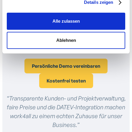
Details zeigen
Eine Schaltzentrale statt vieler Spezialtools und
Notlösungen
Alle zulassen
Erfahrene Prozess- und Digitalisierungs-
spezialisten an Ihrer Seite
Ablehnen
Einfache Bedienung für alle Abteilungen - auch
von unterwegs
Persönliche Demo vereinbaren
Kostenfrei testen
“Transparente Kunden- und Projektverwaltung,
faire Preise und die DATEV-Integration machen
work4all zu einem echten Zuhause für unser
Business.”