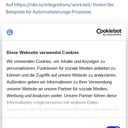
Auf https://n8n.io/integrations/work4all/ finden Sie
Beispiele für Automatisierungs-Prozesse.
Außerdem stehen Funktionen zurVerfügung, die
komplexe Abfragen mit einem Befehl ausführen, ein
paar Beispiele:
Diese Webseite verwendet Cookies
Für Kunden: Create-, Get-, Update Customer, Get Many
Customers
Wir verwenden Cookies, um Inhalte und Anzeigen zu
personalisieren, Funktionen für soziale Medien anbieten zu
können und die Zugriffe auf unsere Website zu analysieren.
Für Projekte: GetProject, Get Many Projects
Außerdem geben wir Informationen zu Ihrer Verwendung
unserer Website an unsere Partner für soziale Medien,
Für Eingangsrechnungen: Create Incoming Invoice,
Werbung und Analysen weiter. Unsere Partner führen diese
Extract Invoice Data
Informationen möglicherweise mit weiteren Daten
zusammen, die Sie ihnen bereitgestellt haben oder die sie im
Rahmen Ihrer Nutzung der Dienste gesammelt haben. Sie
akzeptieren mit der Annahme unsere
Einwilligungsauswahl