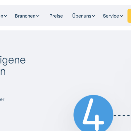
en
Branchen
Preise
Über uns
Service
igene
en
er