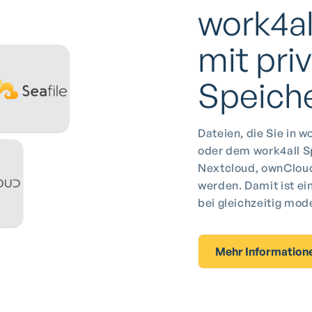
work4al
mit pri
Speich
Dateien, die Sie in w
oder dem work4all S
Nextcloud, ownCloud,
werden. Damit ist e
bei gleichzeitig mo
Mehr Information