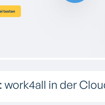
ei testen
: work4all in der Clo