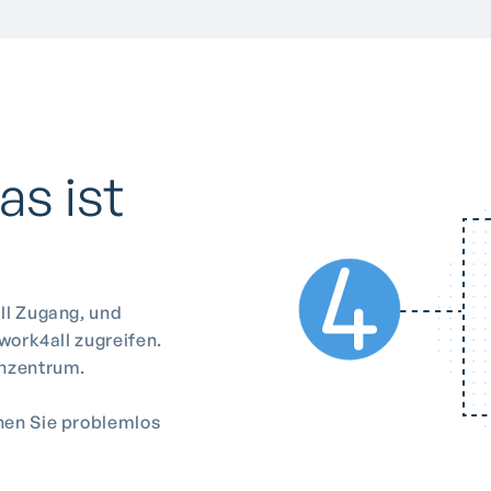
as ist
ll Zugang, und
work4all zugreifen.
enzentrum.
nen Sie problemlos