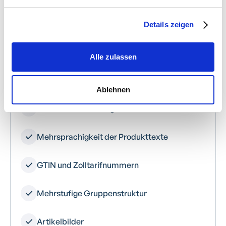
Eigenleistungen, Fremdleistungen,
Seriennummernartikel, und Stücklisten
Details zeigen
Ablage für Prüfprotokolle, Datenblätter,
Bedienungsanleitungen, etc.
Alle zulassen
Vollständige Warenwirtschaft
Ablehnen
Aufmaß-Berechnung
Mehrsprachigkeit der Produkttexte
GTIN und Zolltarifnummern
Mehrstufige Gruppenstruktur
Artikelbilder