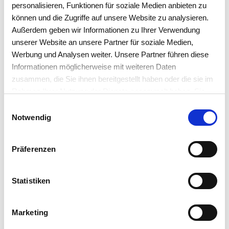
personalisieren, Funktionen für soziale Medien anbieten zu
können und die Zugriffe auf unsere Website zu analysieren.
Außerdem geben wir Informationen zu Ihrer Verwendung
unserer Website an unsere Partner für soziale Medien,
Werbung und Analysen weiter. Unsere Partner führen diese
Informationen möglicherweise mit weiteren Daten
zusammen, die Sie ihnen bereitgestellt haben oder die sie im
Rahmen Ihrer Nutzung der Dienste gesammelt haben. Sie
akzeptieren mit der Annahme unsere
Einwilligungsauswahl
Datenschutzerklärung
.
Notwendig
PRODUKTION / CHARGEN- UND
Präferenzen
SERIENNUMMERNARTIKEL
Funktionsübersicht
Statistiken
Marketing
Artikelverwaltung inkl. Chargenartikel,