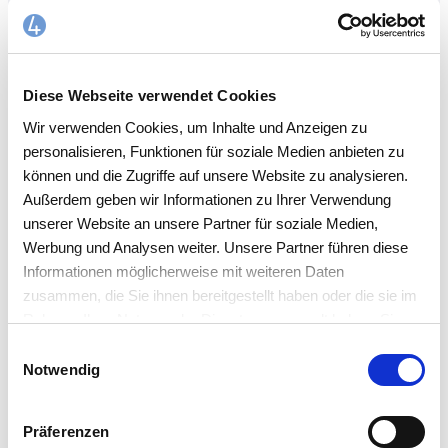
Diese Webseite verwendet Cookies
Wir verwenden Cookies, um Inhalte und Anzeigen zu
personalisieren, Funktionen für soziale Medien anbieten zu
können und die Zugriffe auf unsere Website zu analysieren.
Außerdem geben wir Informationen zu Ihrer Verwendung
unserer Website an unsere Partner für soziale Medien,
WORK4ALL ALS ALL-IN-ONE-LÖSUNG
Werbung und Analysen weiter. Unsere Partner führen diese
Informationen möglicherweise mit weiteren Daten
Ausgezeichnet auf sämtlichen Plattformen
zusammen, die Sie ihnen bereitgestellt haben oder die sie im
Rahmen Ihrer Nutzung der Dienste gesammelt haben. Sie
akzeptieren mit der Annahme unsere
Einwilligungsauswahl
Datenschutzerklärung
.
Notwendig
Präferenzen