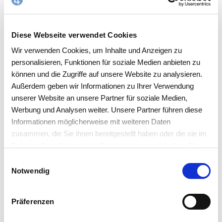
Branding-Möglichkeiten für jeden Kunden
Diese Webseite verwendet Cookies
Wir verwenden Cookies, um Inhalte und Anzeigen zu
personalisieren, Funktionen für soziale Medien anbieten zu
können und die Zugriffe auf unsere Website zu analysieren.
IHRE ALL-IN-ONE LÖSUNG
Außerdem geben wir Informationen zu Ihrer Verwendung
unserer Website an unsere Partner für soziale Medien,
Variante 2 - Die Webshop
Werbung und Analysen weiter. Unsere Partner führen diese
Schnittstelle
Informationen möglicherweise mit weiteren Daten
zusammen, die Sie ihnen bereitgestellt haben oder die sie im
Rahmen Ihrer Nutzung der Dienste gesammelt haben. Sie
akzeptieren mit der Annahme unsere
Einwilligungsauswahl
Datenschutzerklärung
.
Notwendig
Schnittstelle zu eigenen
Webshops
Präferenzen