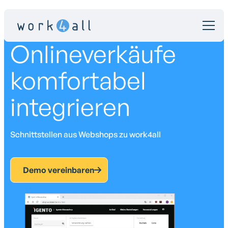
Onlineverkäufe
komfortabel
integrieren
Schnittstellen aus Webshops zu work4all
Demo vereinbaren