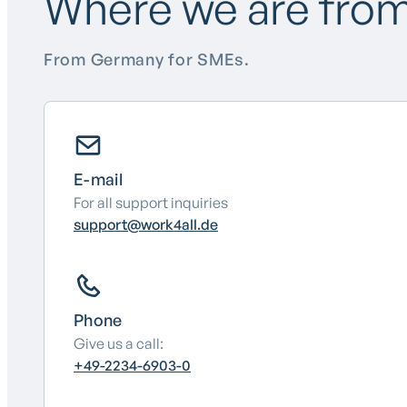
Where we are fro
From Germany for SMEs.
E-mail
For all support inquiries
support@work4all.de
Phone
Give us a call:
+49-2234-6903-0