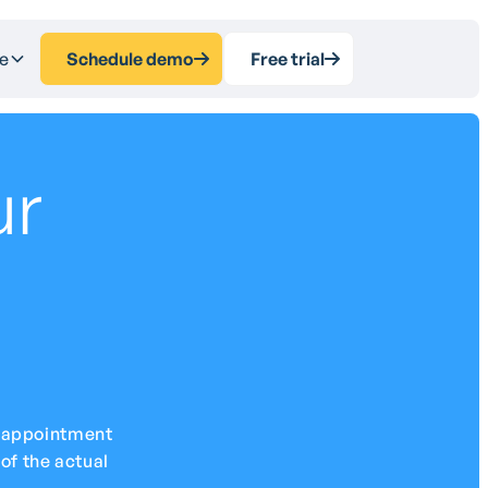
e
Schedule demo
Free trial
ur
te appointment
of the actual