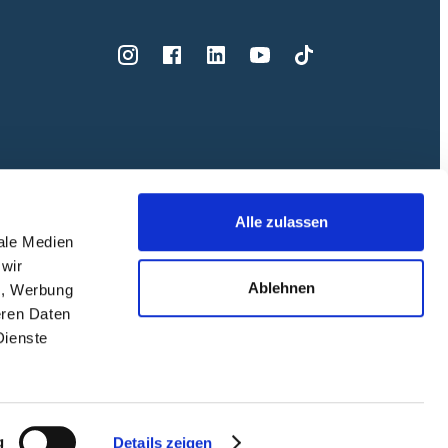
Alle zulassen
iale Medien
 wir
Ablehnen
n, Werbung
eren Daten
Dienste
g
Details zeigen