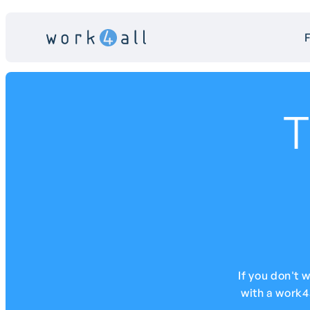
F
T
If you don't 
with a work4