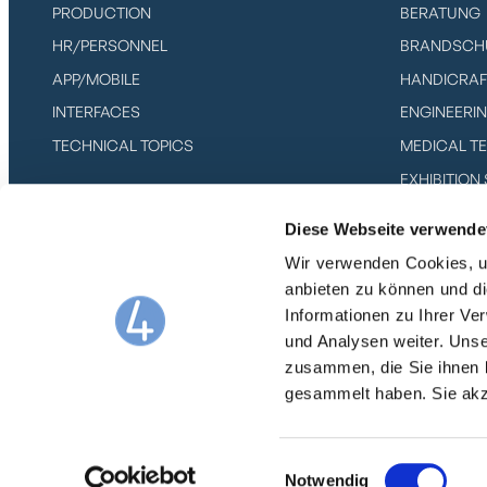
PRODUCTION
BERATUNG
HR/PERSONNEL
BRANDSCH
APP/MOBILE
HANDICRAF
INTERFACES
ENGINEERIN
TECHNICAL TOPICS
MEDICAL T
EXHIBITIO
EVENT
Diese Webseite verwende
IT SERVICE
Wir verwenden Cookies, um
SOFTWARE
anbieten zu können und di
SOLAR & P
Informationen zu Ihrer V
und Analysen weiter. Unse
zusammen, die Sie ihnen b
gesammelt haben. Sie ak
© WORK4ALL GMBH 2025
TERMS AND CONDITIONS
D
Einwilligungsauswahl
Notwendig