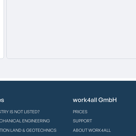
es
work4all GmbH
TRY IS NOT LISTED?
PRICES
ECHANICAL ENGINEERING
SUPPORT
ION LAND & GEOTECHNICS
ABOUT WORK4ALL