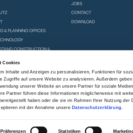
JOBS
UTZ
CONTACT
T
DOWNLOAD
G & PLANNING OFFICES
ECHNOLOGY
N STAND CONSTRUCTION &
t Cookies
 PROVIDERS & SYSTEM HOUSES
 Inhalte und Anzeigen zu personalisieren, Funktionen für soz
 MANUFACTURER
e Zugriffe auf unsere Website zu analysieren. Außerdem geben
HOTOVOLTAIC
erwendung unserer Website an unsere Partner für soziale Medie
re Partner führen diese Informationen möglicherweise mit weit
ereitgestellt haben oder die sie im Rahmen Ihrer Nutzung der 
zeptieren mit der Annahme unsere
Datenschutzerklärung
.
ATA PROTECTION
IMPRINT
DESIGNED WITH ❤️ IN COLOGNE
Präferenzen
Statistiken
Marketin