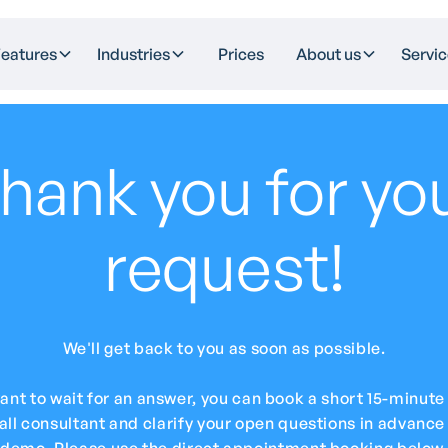
eatures
Industries
Prices
About us
Servic
hank you for yo
request!
We'll get back to you as soon as possible.
want to wait for an answer, you can book a short 15-minu
all consultant and clarify your open questions in advance 