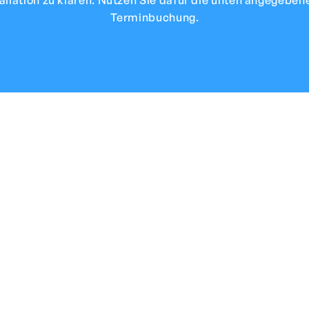
allation zu klären. Nutzen Sie dafür die unten angegeben
Terminbuchung.