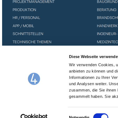
PROJEKTMANAGEMENT
BAUGRUND 
PRODUKTION
BERATUNG
HR / PERSONAL
BRANDSCH
APP / MOBIL
HANDWERK
SCHNITTSTELLEN
INGENIEUR
TECHNISCHE THEMEN
MEDIZINTE
MESSEBAU 
Diese Webseite verwende
IT-DIENSTL
Wir verwenden Cookies, um
SOFTWAREH
anbieten zu können und di
SOLAR & P
Informationen zu Ihrer V
und Analysen weiter. Unse
zusammen, die Sie ihnen b
gesammelt haben. Sie ak
© WORK4ALL GMBH 2025
AGB
DATENSCHUTZ
IMP
Einwilligungsauswahl
Notwendig