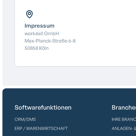
Impressum
work4all GmbH
Max-Planck-Straße 6-8
50858 Köln
Softwarefunktionen
Branche
CRM/DMS
IHRE BRANC
ERP / WARENWIRTSCHAFT
ANLAGEN- 