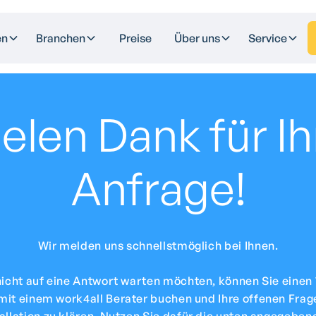
en
Branchen
Preise
Über uns
Service
ielen Dank für Ih
Anfrage!
Wir melden uns schnellstmöglich bei Ihnen.
icht auf eine Antwort warten möchten, können Sie einen
mit einem work4all Berater buchen und Ihre offenen Frag