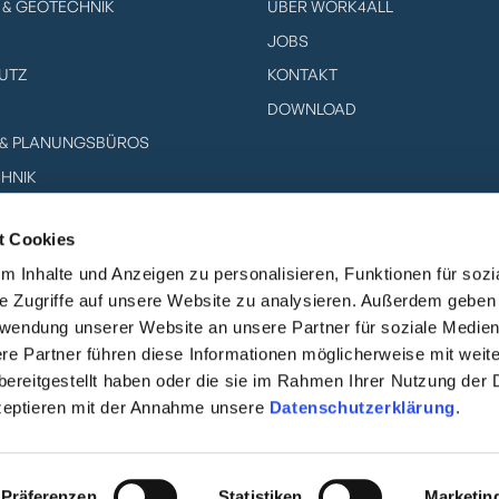
& GEOTECHNIK
ÜBER WORK4ALL
JOBS
UTZ
KONTAKT
DOWNLOAD
- & PLANUNGSBÜROS
CHNIK
& EVENT
t Cookies
EISTER & SYSTEMHÄUSER
 Inhalte und Anzeigen zu personalisieren, Funktionen für soz
ERSTELLER
e Zugriffe auf unsere Website zu analysieren. Außerdem geben
HOTOVOLTAIK
erwendung unserer Website an unsere Partner für soziale Medie
re Partner führen diese Informationen möglicherweise mit weit
ereitgestellt haben oder die sie im Rahmen Ihrer Nutzung der 
zeptieren mit der Annahme unsere
Datenschutzerklärung
.
RESSUM
MIT ❤️ IN KÖLN DESIGNED
Präferenzen
Statistiken
Marketin