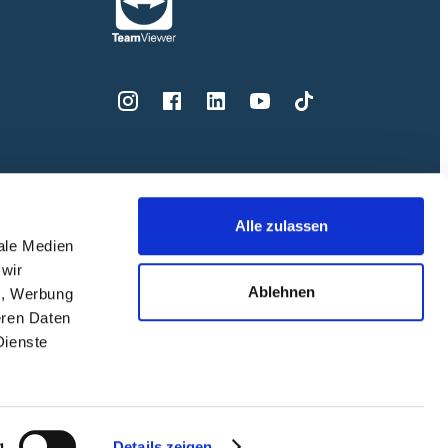
Alle zulassen
iale Medien
 wir
Ablehnen
n, Werbung
eren Daten
Dienste
g
Details zeigen